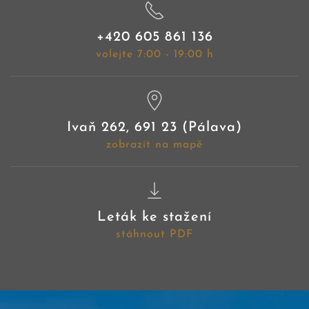
+420 605 861 136
volejte 7:00 - 19:00 h
Ivaň 262, 691 23 (Pálava)
zobrazit na mapě
Leták ke stažení
stáhnout PDF