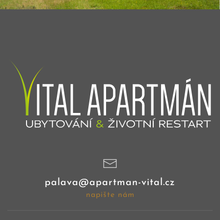
palava@apartman-vital.cz
napište nám